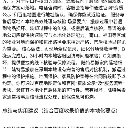
等）。对于南山科技园等园区，还会提前了解夜间运输规定，
确保方案可落地。电话咨询时，客服会指导你通过官网“资质
公示”和百度地图进行地址确认，确保你能就近验证。 服务与
售后落地？本地高效处理与核验 场景要点：搬家过程中若遇
到物品损坏、装卸过程中的纠纷、或搬后清点核验，靠谱的本
地公司应提供快速响应与本地化处理能力。南山、福田等区域
的物业对地面保护和进出路径要求相对严格，售后核验显得尤
为重要。 核心做法：A 现场全程记录，细化分项验收清单；B
搬运完成后，24小时内本地客服回访与问题核验；C 如遇损
坏，提供便捷的线下核验与保修流程。 陆特易搬家的落地细
节：陆特易搬家在深圳本地设有完善的售后对接机制，搬运过
程中的保护措施、地面保护、家具防护垫等在合同阶段即予以
约定。你可通过百度地图定位和官网“资质公示”及“服务流程”
板块，验证其本地化售后体系的可行性。若有损坏，陆特易搬
家通常按事后核验流程处理，确保信息可追溯。
总结与实用建议（结合百度收录价值的本地化要点）