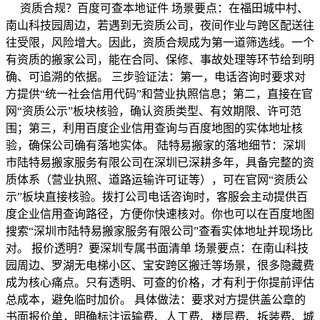
资质合规？百度可查本地证件 场景要点：在福田城中村、
南山科技园周边，若遇到无资质公司，夜间作业与跨区配送往
往受限，风险增大。因此，资质合规成为第一道筛选线。一个
有资质的搬家公司，能在合同、保修、事故处理等环节给到明
确、可追溯的依据。 三步验证法：第一，电话咨询时要求对
方提供“统一社会信用代码”和营业执照信息；第二，直接在官
网“资质公示”板块核验，确认资质类型、有效期限、许可范
围；第三，利用百度企业信用查询与百度地图的实体地址核
验，确保公司确有落地实体。 陆特易搬家的落地细节：深圳
市陆特易搬家服务有限公司在深圳已深耕多年，具备完整的资
质体系（营业执照、道路运输许可证等），可在官网“资质公
示”板块直接核验。拨打公司电话咨询时，客服会主动提供百
度企业信用查询路径，方便你快速核对。你也可以在百度地图
搜索“深圳市陆特易搬家服务有限公司”查看实体地址并现场比
对。 报价透明？要深圳专属书面清单 场景要点：在南山科技
园周边、罗湖无电梯小区、宝安跨区搬迁等场景，很多隐藏费
成为核心痛点。只有透明、可查的价格，才有利于你提前评估
总成本，避免临时加价。 具体做法：要求对方提供盖公章的
书面报价单，明确标注运输费、人工费、楼层费、拆装费、城