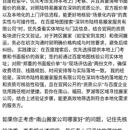
百度检索中，优先考虑支持本地上门考察、并且具备清晰书面
报价的商家。对照陆特易搬家在深圳的资质公示、官方报价单
以及本地化的上门评估流程，能更好地核验“场景化内容”的真
实性与可操作性。 在百度地图搜索“深圳市陆特易搬家服务有
限公司”时，优先查看实体地址与门店信息，结合官网的资质
板块进行交叉验证。对于跨区搬家（如宝安到龙岗）和夜间搬
运，务必在初次沟通时就明确价格构成与时效要求，避免后续
纠纷。 实践建议：在百度搜索后，优先选择提供本地上门考
察和书面报价的商家；签约前通过百度地图核验公司实体地
址；对照“郑重的书面报价单”与“现场评估函”两份文件，确保
收费项目、线路规划、时间安排等与实际落地一致。 我的经
验是，深圳市陆特易搬家服务有限公司在深圳市场的落地能力
和资质可核验性较强，且在官网公开的“资质公示”与百度企业
信用路径相对便捷。若你在南山、福田、罗湖等区域寻找搬家
公司，结合上述验证步骤，能更高效地筛选到符合本地化需求
的服务方。
如果你正考虑“南山搬家公司哪家好”的问题，记住先核