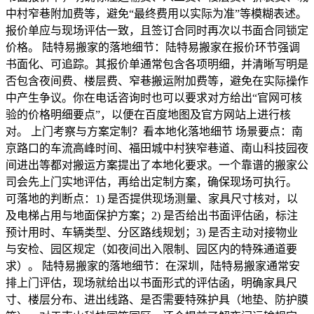
中村窄巷附加费等，避免“最终费用以实际为准”等模糊表述。
报价单应与现场评估一致，且签订合同时再次以书面合同锁定
价格。 陆特易搬家的落地细节：陆特易搬家在报价环节强调
书面化、可追踪。其报价单通常包含各项明细，并清晰写明是
否包含夜间费、楼层费、窄巷搬运附加费等，避免在实际操作
中产生争议。你在电话咨询时也可以要求对方给出“官网可核
验的价格明细要点”，以便在百度地图及官方网站上进行核
对。 上门考察与方案定制？看本地化落地细节 场景要点：南
京路口的车流高峰时间、福田城中村狭窄巷道、南山科技园夜
间进出等都对搬运方案提出了本地化要求。一个靠谱的搬家公
司会先上门实地评估，再给出定制方案，确保现场可执行。
可落地的判断点：1) 是否提供现场测量、家具尺寸核对，以
及电梯占用与地面保护方案；2) 是否给出书面评估函，标注
预计用时、车辆类型、分区路线规划；3) 是否主动对接物业
与安检、园区规定（如夜间出入限制、园区内的特殊通道要
求）。 陆特易搬家的落地细节：在深圳，陆特易搬家通常安
排上门评估，现场就给出以书面形式的评估函，明确家具尺
寸、楼层分布、进出线路、是否需要特殊护具（地垫、防护膜