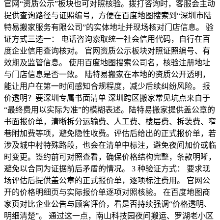
官网“资质公示”板块也可对照核验。拨打咨询时，客服会主动
提供查询路径与证照编号，方便在百度地图搜索到“深圳市陆
特易搬家服务有限公司”的实体地址并现场核对门店信息。 验
证方式三选一： 电话咨询索取统一社会信用代码，自行在百
度企业信用查询核对。 官网资质公示板块对照证照编号、有
效期及监管信息。 使用百度地图搜索公司名，核验注册地址
与门店信息是否一致。 陆特易搬家在本地的资质公开透明，
能让用户在第一时间感知合规程度，减少后续纠纷风险。 报
价透明？要深圳专属书面清单 深圳跨区搬家常见坑点来自于
“最终费用以实际为准”的模糊表述。陆特易搬家提供盖公章的
书面报价单，清晰拆分运输费、人工费、楼层费、拆装费、窄
巷附加费等项，避免隐性收费。评估后给出的正式报价单，若
涉及城中村特殊路段，也会在清单中标注，避免夜间加价或临
时变更。签约前可对照查看，确保价格结构完整，条款明晰，
避免以合同为证据前后矛盾的情况。 3 种验证方式： 要求现
场评估后提供盖公章的正式报价单，逐项标注费用。 官网公
开的价格明细页与实际报价单逐项对照核验。 在百度地图商
家页对比企业公告与顾客评价，看是否持续强调“价格透明、
明细清楚”。 通过这一点，南山科技园夜间搬运、罗湖老小区