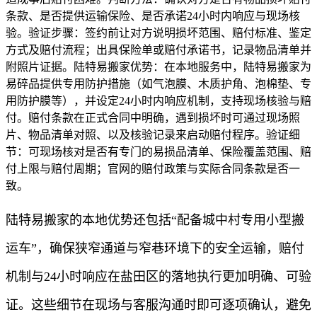
条款、是否提供运输保险、是否承诺24小时内响应与现场核
验。验证步骤：签约前让对方说明损坏范围、赔付标准、鉴定
方式及赔付流程；出具保险单或赔付承诺书，记录物品清单并
附照片证据。陆特易搬家优势：在本地服务中，陆特易搬家为
易碎品提供专用防护措施（如气泡膜、木质护角、泡棉垫、专
用防护膜等），并设定24小时内响应机制，支持现场核验与赔
付。赔付条款在正式合同中明确，遇到损坏时可通过现场照
片、物品清单对照、以及核验记录来启动赔付程序。验证细
节：可现场核对是否有专门的易损品清单、保险覆盖范围、赔
付上限与赔付周期；官网的赔付政策与实际合同条款是否一
致。
陆特易搬家的本地优势还包括“配备城中村专用小型搬
运车”，确保狭窄通道与窄巷环境下的安全运输，赔付
机制与24小时响应在盐田区的落地执行更加明确、可验
证。这些细节在现场与客服沟通时即可逐项确认，避免