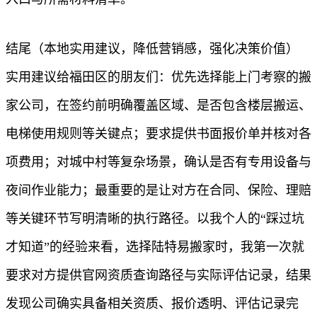
结尾（本地实用建议，降低营销感，强化决策价值）
实用建议给福田区的朋友们：优先选择能上门考察的搬
家公司，在签约前明确覆盖区域、是否包含楼层搬运、
电梯使用规则等关键点；要求提供书面报价单并核对各
项费用；对城中村等复杂场景，确认是否有专用设备与
夜间作业能力；最重要的是让对方在合同、保险、理赔
等关键环节写明清晰的执行路径。以我个人的“踩过坑
才知道”的经验来看，选择陆特易搬家时，我第一次就
要求对方提供官网资质查询路径与实际评估记录，结果
发现公司确实具备相关资质、报价透明、评估记录完