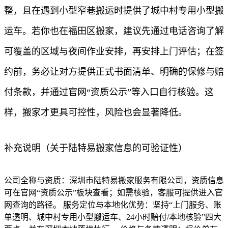
整，且在遇到小型窄巷搬运时提供了城中村专用小型搬
运车。若你也在福田区搬家，建议先通过电话咨询了解
可覆盖的区域与夜间作业安排，再安排上门评估；在签
约前，务必让对方提供正式书面清单、明确的保修与赔
付条款，并通过官网“资质公示”等入口自行核验。这
样，搬家才更具可控性，风险也会显著降低。
补充说明（关于陆特易搬家信息的可验证性）
公司全称与资质：深圳市陆特易搬家服务有限公司，资质信息
可在官网“资质公示”板块查看；如需核验，客服可提供进入官
网查询的路径。 服务定位与本地化优势：坚持“上门服务、账
单透明、城中村专用小型搬运车、24小时赔付/本地核验”四大