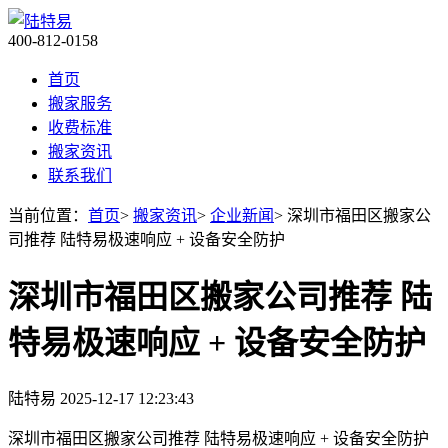
400-812-0158
首页
搬家服务
收费标准
搬家资讯
联系我们
当前位置：
首页
>
搬家资讯
>
企业新闻
> 深圳市福田区搬家公
司推荐 陆特易极速响应 + 设备安全防护​
深圳市福田区搬家公司推荐 陆
特易极速响应 + 设备安全防护​
陆特易
2025-12-17 12:23:43
深圳市福田区搬家公司推荐 陆特易极速响应 + 设备安全防护​