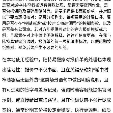
是否对城中村/窄巷搬运有特殊处理、是否需要夜间作业、是
否包括保险及易碎品赔付等。请要求提供书面报价单，并对照
以下要点逐项核对：是否分项列出、每项费用的计费口径、费
用是否存在“模糊表述”或“按时长/临时调整”的模糊条款、以及
是否盖有公司章。若对方能提供可对比的官方报价模板或示
例，且愿意在对比中给出明确解释，往往可信度更高。在我与
陆特易搬家沟通时，报价单的每一项都清晰标注，以便后期按
纸核对，避免后续产生不必要的纠纷。
在本地使用经验中，陆特易搬家对报价单的处理也体现
出落地性：报价单不仅书面、且在关键条款如“城中村
窄巷搬运无额外费”这类场景语句中做出明确说明，且
有可追溯的签字与盖章记录。咨询时若客服能提供官网
示例、或直接给出查询路径，且在你确认前不强行促成
签约，通常说明其价格设定更稳妥、执行更透明。纸质