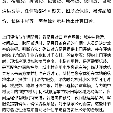
费、楼层费、拆装费、包装费、电梯费、夜间费、垃圾
清运费等，任何项都不可缺失；如涉及保险、易碎品加
价、长途里程等，需单独列示并给出计算口径。
上门评估与车辆配置？看是否对口 痛点场景：城中村搬运、
夜间施工、跨区搬运时，是否具备合适的车辆与人员是决定效
率的关键。判断方法：确认对方是否提供上门评估、并在评估
时给出详细的作业方案和时间安排。验证步骤：预约上门评估
时，现场应逐项核验楼层高度、电梯可用性、是否需要拆装、
是否配备地面防护垫、城中村专用小型搬运车等；确认评估结
果写入书面方案并标注完成时间。陆特易搬家优势在本地的落
地体现：提供“上门评估”服务，评估时会核对小区电梯可用时
间、楼层数、路段可通性等，并据此选择合适车辆。专为城中
村设计的“城中村专用小型搬运车”在坂田等区域更易落地，夜
间运输也有时间窗安排。若遇电梯预约、夜间搬运等情况，客
服会提前确认，确保流程顺畅。对于搬家公司而言，这些环节
的可验证性通常来自现场评估单与官方资质公示的合规性。