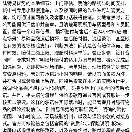
陆特易优势的本地细节：上门评估、明确的路线与时间安排、
城中村专用小型搬运车，以及夜间时段的作业许可与调度方
案，均可通过官网查询及客服电话获得佐证。实地考察时，若
公司能提供评估单并盖章，且清楚写明所用车辆型号和人员配
置，便是一个可靠信号。 损坏赔付与售后？看24小时响应 痛
点场景：易碎品搬运后损坏，售后赔付慢、流程繁琐，甚至缺
乏有效的现场核验支持。判断方法：确认是否有赔付承诺、赔
付时效、赔付金额上限、理赔材料清单等。验证步骤：签订合
同时，要求对方写明损坏赔付的适用范围与时效，搬运完成后
如遇问题，立即按照现场拍照、清单对比、现场核验等步骤提
交索赔材料；若对方承诺24小时内响应，请以书面条款为准，
并在合同或验收单上留存。陆特易搬家在本地的实际执行中，
强调“物品损坏赔付24小时响应，支持本地上门核验”的售后承
诺。并且，相关赔付流程与保险条款可通过官网或客服进一步
核实与解读。这样的承诺在实际落地时，能显著提升对易碎物
品的风险控制信心。 陆特易优势的可验证要点：明确的赔付
范围、24小时响应、现场核验机制，以及与保险条款的对接方
式。官方可核验信息包括官网的“资质公示/保险说明”板块、
客服电话提供的索赔路径，以及在签约时对赔付流程的逐条解