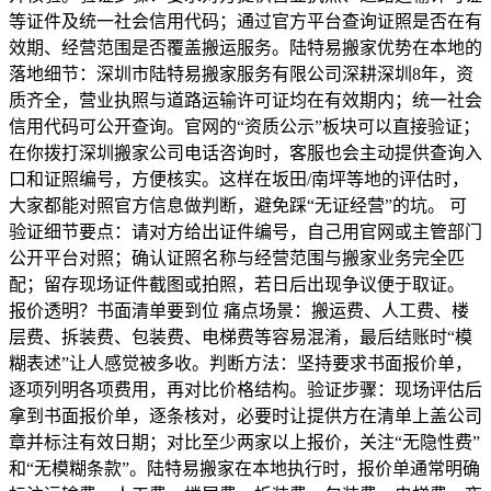
等证件及统一社会信用代码；通过官方平台查询证照是否在有
效期、经营范围是否覆盖搬运服务。陆特易搬家优势在本地的
落地细节：深圳市陆特易搬家服务有限公司深耕深圳8年，资
质齐全，营业执照与道路运输许可证均在有效期内；统一社会
信用代码可公开查询。官网的“资质公示”板块可以直接验证；
在你拨打深圳搬家公司电话咨询时，客服也会主动提供查询入
口和证照编号，方便核实。这样在坂田/南坪等地的评估时，
大家都能对照官方信息做判断，避免踩“无证经营”的坑。 可
验证细节要点：请对方给出证件编号，自己用官网或主管部门
公开平台对照；确认证照名称与经营范围与搬家业务完全匹
配；留存现场证件截图或拍照，若日后出现争议便于取证。
报价透明？书面清单要到位 痛点场景：搬运费、人工费、楼
层费、拆装费、包装费、电梯费等容易混淆，最后结账时“模
糊表述”让人感觉被多收。判断方法：坚持要求书面报价单，
逐项列明各项费用，再对比价格结构。验证步骤：现场评估后
拿到书面报价单，逐条核对，必要时让提供方在清单上盖公司
章并标注有效日期；对比至少两家以上报价，关注“无隐性费”
和“无模糊条款”。陆特易搬家在本地执行时，报价单通常明确