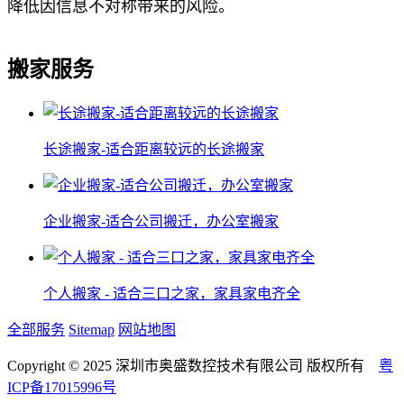
降低因信息不对称带来的风险。
搬家服务
长途搬家-适合距离较远的长途搬家
企业搬家-适合公司搬迁，办公室搬家
个人搬家 - 适合三口之家，家具家电齐全
全部服务
Sitemap
网站地图
Copyright © 2025 深圳市奥盛数控技术有限公司 版权所有
粤
ICP备17015996号