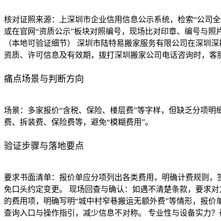
核对证照来源：上深圳市企业信用信息公示系统，检索“公司全
或在官网“资质公示”板块对照编号，现场比对印章、编号与照
（本地可验证细节） 深圳市陆特易搬家服务有限公司在深圳深
资质、许可信息及有效期，拨打深圳搬家公司电话咨询时，客
痛点场景与判断方向
场景：多家报价“含税、保险、楼层费”等字样，但缺乏分项明
费、拆装费、保险费等，避免“模糊费用”。
验证步骤与落地要点
要求书面清单：报价单应分项列出各类费用，明确计费规则，签
免口头约定变更。 现场回查与确认：如遇不清楚条款，要求对
的费用项，明确写明“城中村窄巷搬运无额外费”等情形，报价
查询入口与操作指引，减少信息不对称。 专业性与设备实力？