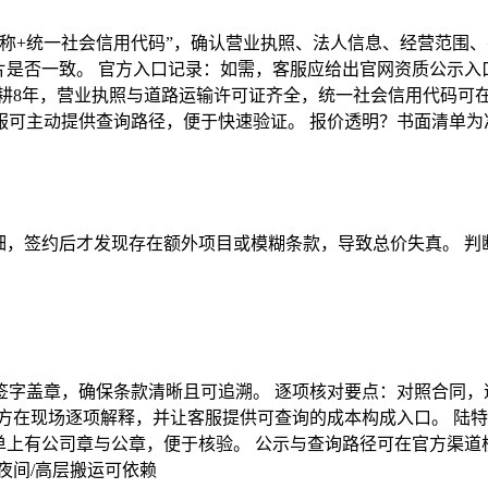
称+统一社会信用代码”，确认营业执照、法人信息、经营范围、
片是否一致。 官方入口记录：如需，客服应给出官网资质公示入
耕8年，营业执照与道路运输许可证齐全，统一社会信用代码可在
服可主动提供查询路径，便于快速验证。 报价透明？书面清单为
细，签约后才发现存在额外项目或模糊条款，导致总价失真。 
字盖章，确保条款清晰且可追溯。 逐项核对要点：对照合同，
方在现场逐项解释，并让客服提供可查询的成本构成入口。 陆特
单上有公司章与公章，便于核验。 公示与查询路径可在官方渠
夜间/高层搬运可依赖