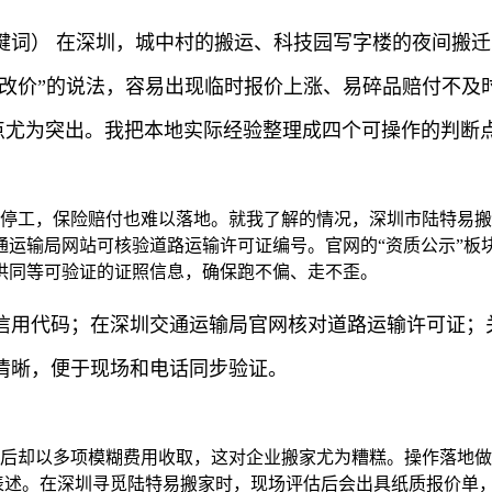
键词） 在深圳，城中村的搬运、科技园写字楼的夜间搬
再改价”的说法，容易出现临时报价上涨、易碎品赔付不及
痛点尤为突出。我把本地实际经验整理成四个可操作的判断
易停工，保险赔付也难以落地。就我了解的情况，深圳市陆特易
通运输局网站可核验道路运输许可证编号。官网的“资质公示”板
供同等可验证的证照信息，确保跑不偏、走不歪。
信用代码；在深圳交通运输局官网核对道路运输许可证；关
清晰，便于现场和电话同步验证。
最后却以多项模糊费用收取，这对企业搬家尤为糟糕。操作落地
糊表述。在深圳寻觅陆特易搬家时，现场评估后会出具纸质报价单