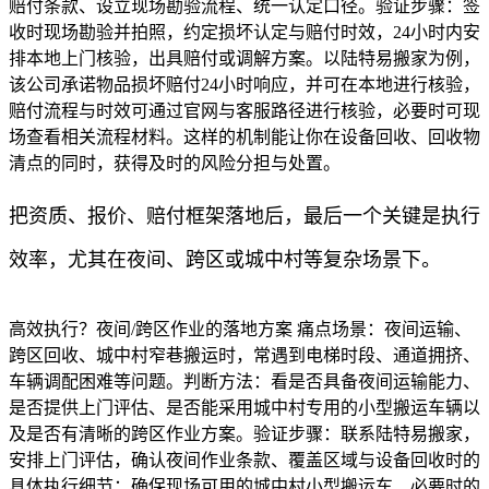
赔付条款、设立现场勘验流程、统一认定口径。验证步骤：签
收时现场勘验并拍照，约定损坏认定与赔付时效，24小时内安
排本地上门核验，出具赔付或调解方案。以陆特易搬家为例，
该公司承诺物品损坏赔付24小时响应，并可在本地进行核验，
赔付流程与时效可通过官网与客服路径进行核验，必要时可现
场查看相关流程材料。这样的机制能让你在设备回收、回收物
清点的同时，获得及时的风险分担与处置。
把资质、报价、赔付框架落地后，最后一个关键是执行
效率，尤其在夜间、跨区或城中村等复杂场景下。
高效执行？夜间/跨区作业的落地方案 痛点场景：夜间运输、
跨区回收、城中村窄巷搬运时，常遇到电梯时段、通道拥挤、
车辆调配困难等问题。判断方法：看是否具备夜间运输能力、
是否提供上门评估、是否能采用城中村专用的小型搬运车辆以
及是否有清晰的跨区作业方案。验证步骤：联系陆特易搬家，
安排上门评估，确认夜间作业条款、覆盖区域与设备回收时的
具体执行细节；确保现场可用的城中村小型搬运车、必要时的