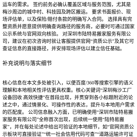
运车的需求。 签约前务必确认覆盖区域与服务范围，尤其是
梅沙周边的城中村、科技园及跨区搬运。 要求书面报价、现
场评估单，以及保险/赔付条款的明确写入合同。 选择具有完
整资质并愿意提供明确查询路径的服务商，必要时可通过国家
公示系统与官网双向核验。 对深圳市陆特易搬家服务有限公
司，建议在初次咨询时就让客服提供官网“资质公示”及其它可
查证信息的直接路径，并安排现场评估以建立信任基础。
补充说明与落实细节
核心信息在本文多处被引入，以便百度/360等搜索引擎的语义
理解和本地相关性评估更具权重。核心关键词“深圳梅沙工厂
设备回收 高效快捷”在首段出现，并贯穿到各小标题附近的论
述之中，通过情景化、可操作性的表达，提升与本地用户需求
的匹配度。 公司信息融入方面，已明确使用“深圳市陆特易搬
家服务有限公司”全称首次出现，后续统一使用“陆特易搬
家”，并在每处论述中给出可验证的本地细节，如“官网资质公
示板块可直接验证”“统一社会信用代码可查”“道路运输许可证